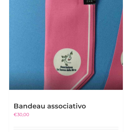
del
prodotto
Bandeau associativo
€
30,00