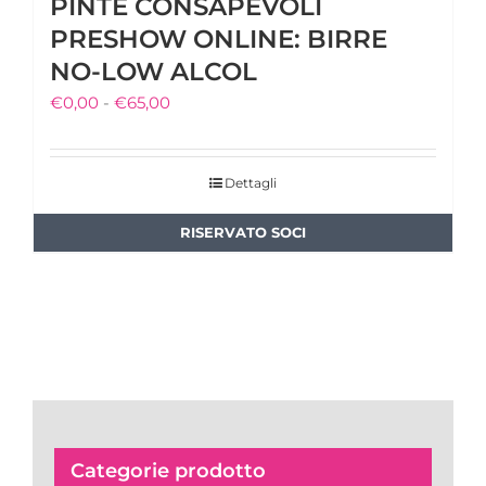
PINTE CONSAPEVOLI
PRESHOW ONLINE: BIRRE
NO-LOW ALCOL
Fascia
€
0,00
-
€
65,00
di
prezzo:
Dettagli
da
€0,00
a
€65,00
Categorie prodotto