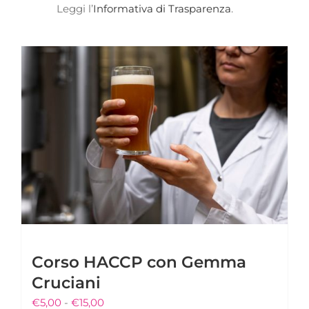
Leggi l’
Informativa di Trasparenza
.
Corso HACCP con Gemma
Cruciani
Fascia
€
5,00
-
€
15,00