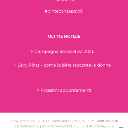
#pinteconsapevoli
ULTIME NOTIZIE
Campagna associativa 2026
Sexy Pints – come la birra racconta le donne
> Prossimi appuntamenti
Copyright © 2021-2026 Le Donne della Birra APS - Tutti i diritti riservati
C.F. 95181880105 | P.IVA 03007060993 | Iscritta al RUNTS Regione