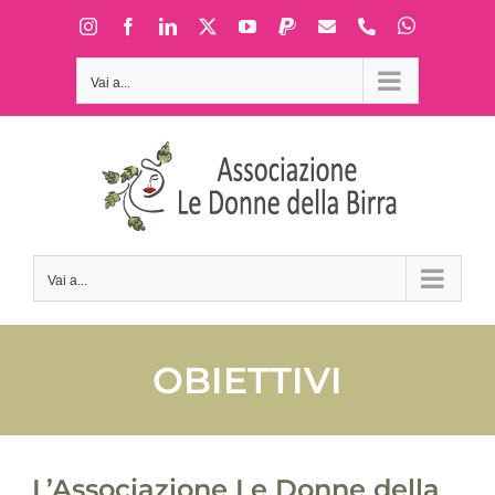
Salta
WhatsApp
Instagram
Facebook
LinkedIn
X
YouTube
PayPal
Email
Phone
al
contenuto
Vai a...
Vai a...
OBIETTIVI
L’Associazione Le Donne della