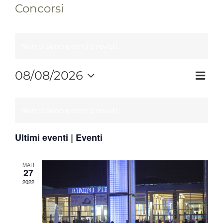
Concorsi
Non ci sono eventi previsti.
Eve
08/08/2026
Viste
Mese
Seleziona
Vist
Navi
Calendario
la
Nav
di
Non ci sono eventi previsti.
data.
Eventi
Ultimi eventi | Eventi
MAR
27
2022