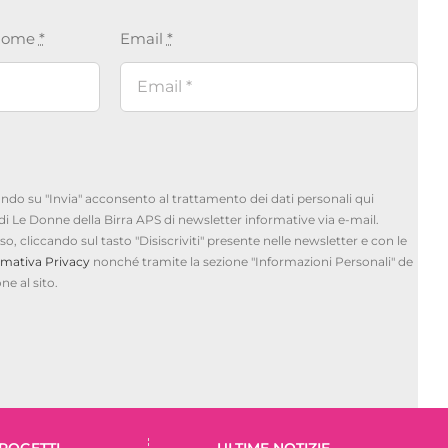
nome
*
Email
*
cando su "Invia" acconsento al trattamento dei dati personali qui
te di Le Donne della Birra APS di newsletter informative via e-mail.
, cliccando sul tasto "Disiscriviti" presente nelle newsletter e con le
rmativa Privacy
nonché tramite la sezione "Informazioni Personali" de
ne al sito.
ROGETTI
ULTIME NOTIZIE