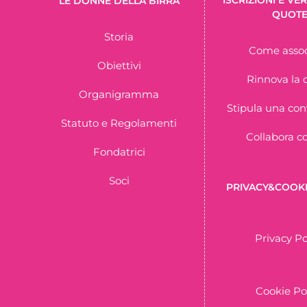
LE DONNE DELLA BIRRA
QUOT
Storia
Come assoc
Obiettivi
Rinnova la 
Organigramma
Stipula una co
Statuto e Regolamenti
Collabora c
Fondatrici
Soci
PRIVACY&COOKI
Privacy Po
Cookie Po