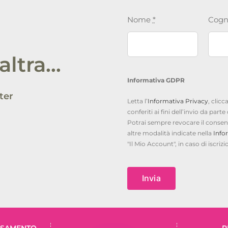
Nome
*
Cog
’altra…
Informativa GDPR
tter
Letta l’
Informativa Privacy
, clic
conferiti ai fini dell’invio da par
Potrai sempre revocare il consenso
altre modalità indicate nella
Info
"Il Mio Account", in caso di iscrizio
Invia
ERSAMENTO
P