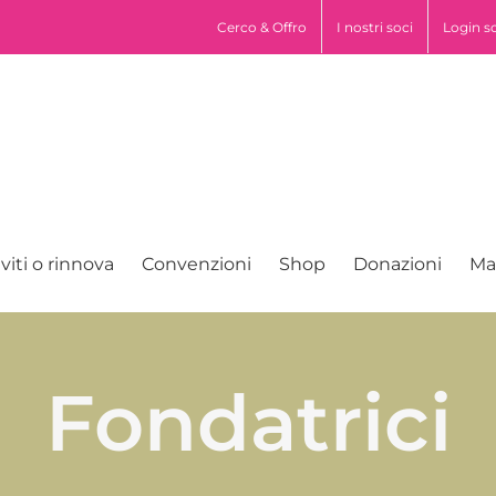
pp
Cerco & Offro
I nostri soci
Login s
iviti o rinnova
Convenzioni
Shop
Donazioni
Ma
Fondatrici