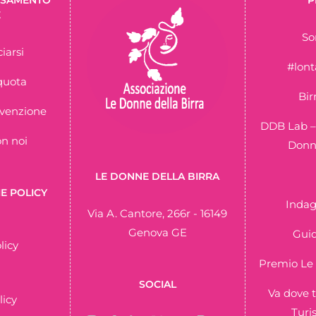
E
So
iarsi
#lon
quota
Bir
nvenzione
DDB Lab –
on noi
Donne
LE DONNE DELLA BIRRA
E POLICY
Indag
Via A. Cantore, 266r - 16149
Genova GE
Guid
licy
Premio Le 
SOCIAL
Va dove t
licy
Turi