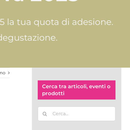
25 la tua quota di adesione.
 degustazione.
imo
Cerca tra articoli, eventi o
prodotti
Cerca
per: