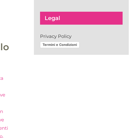
Legal
Privacy Policy
llo
Termini e Condizioni
ca
ove
un
ve
enti
o.