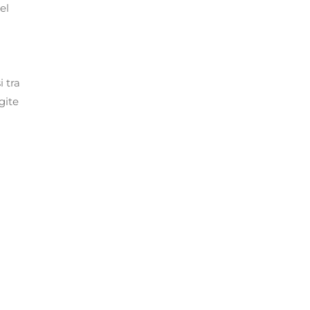
el
i tra
gite
e