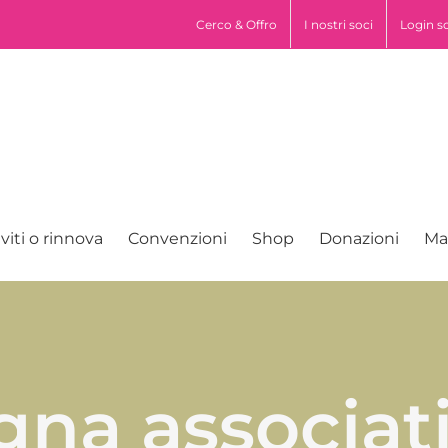
pp
Cerco & Offro
I nostri soci
Login s
iviti o rinnova
Convenzioni
Shop
Donazioni
Ma
na associati