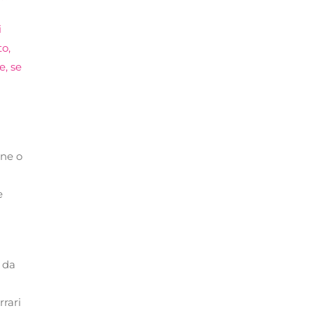
i
to,
e, se
ine o
e
”
 da
rrari