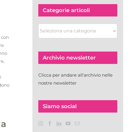
Categorie articoli
Categorie
articoli
e con
re
anno
Archivio newsletter
re,
e
Clicca per andare all'archivio nelle
i
nostre newsletter
edono
Siamo social
la