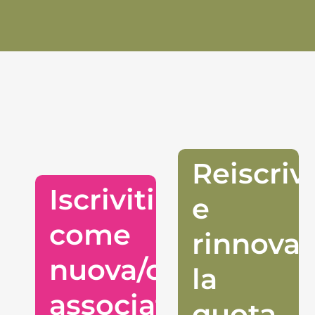
Reiscrivi
Iscriviti
e
come
rinnova
nuova/o
la
associata/o
quota