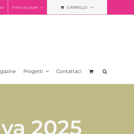
oci
Il mio account
CARRELLO
gazine
Progetti
Contattaci
va 2025