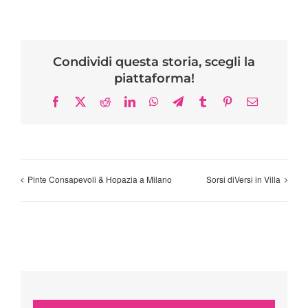
Condividi questa storia, scegli la
piattaforma!
Facebook
X
Reddit
LinkedIn
WhatsApp
Telegram
Tumblr
Pinterest
Email
Pinte Consapevoli & Hopazia a Milano
Sorsi diVersi in Villa