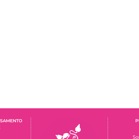
ERSAMENTO
P
E
So