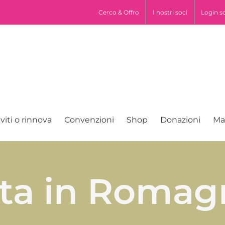
pp
Cerco & Offro
I nostri soci
Login s
iviti o rinnova
Convenzioni
Shop
Donazioni
Ma
ita in Romag