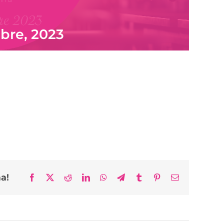
bre, 2023
ma!
Facebook
X
Reddit
LinkedIn
WhatsApp
Telegram
Tumblr
Pinterest
Email