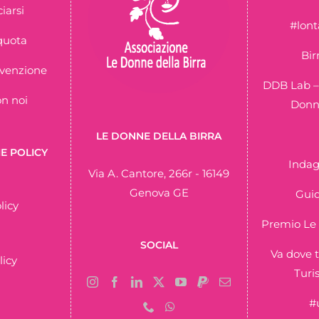
iarsi
#lon
quota
Bir
nvenzione
DDB Lab –
on noi
Donne
LE DONNE DELLA BIRRA
E POLICY
Indag
Via A. Cantore, 266r - 16149
Genova GE
Guid
licy
Premio Le 
SOCIAL
Va dove t
licy
Turi
#