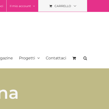
oci
Il mio account
CARRELLO
gazine
Progetti
Contattaci
na