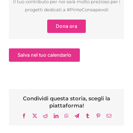
Il tuo contributo per noi sarà molto prezioso per i
progetti dedicati a #PinteConsapevoli
Dona ora
Salva nel tuo calendario
Condividi questa storia, scegli la
piattaforma!
Facebook
X
Reddit
LinkedIn
WhatsApp
Telegram
Tumblr
Pinterest
Email