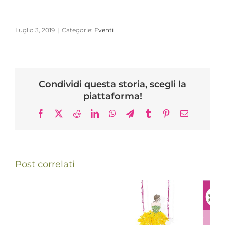
Luglio 3, 2019
|
Categorie:
Eventi
Condividi questa storia, scegli la
piattaforma!
Facebook
X
Reddit
LinkedIn
WhatsApp
Telegram
Tumblr
Pinterest
Email
Post correlati
Brindisi
Mimosa Day,
di
l’8 marzo è
compleanno
Festa delle