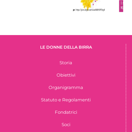
con
Donne della
la
Birra
IGA
LE DONNE DELLA BIRRA
Storia
Obiettivi
Organigramma
Statuto e Regolamenti
Fondatrici
Soci