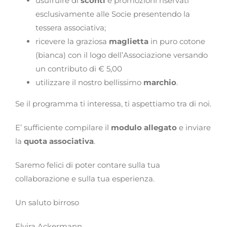
usufruire di
sconti
e promozioni riservati
esclusivamente alle Socie presentendo la
tessera associativa;
ricevere la graziosa
maglietta
in puro cotone
(bianca) con il logo dell’Associazione versando
un contributo di € 5,00
utilizzare il nostro bellissimo
marchio
.
Se il programma ti interessa, ti aspettiamo tra di noi.
E’ sufficiente compilare il
modulo allegato
e inviare
la
quota associativa
.
Saremo felici di poter contare sulla tua
collaborazione e sulla tua esperienza.
Un saluto birroso
Elvira Ackermann