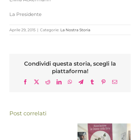
La Presidente
Aprile 29, 2015
|
Categorie:
La Nostra Storia
Condividi questa storia, scegli la
piattaforma!
Facebook
X
Reddit
LinkedIn
WhatsApp
Telegram
Tumblr
Pinterest
Email
Post correlati
I