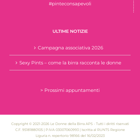
#pinteconsapevoli
ULTIME NOTIZIE
Campagna associativa 2026
Sexy Pints – come la birra racconta le donne
> Prossimi appuntamenti
Copyright © 2021-2026 Le Donne della Birra APS - Tutti i diritti riservati
C.F. 95181880105 | P.IVA 03007060993 | Iscritta al RUNTS Regione
Liguria n. repertorio 98166 del 16/02/2023