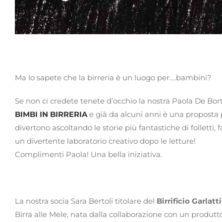
Ma lo sapete che la birreria è un luogo per….bambini?
Se non ci credete tenete d’occhio la nostra Paola De Bort
BIMBI IN BIRRERIA
e già da alcuni anni è una proposta 
divertono ascoltando le storie più fantastiche di follett
un divertente laboratorio creativo dopo le letture!
Complimenti Paola! Una bella iniziativa.
La nostra socia Sara Bertoli titolare del
Birrificio Garlatt
Birra alle Mele, nata dalla collaborazione con un produtto