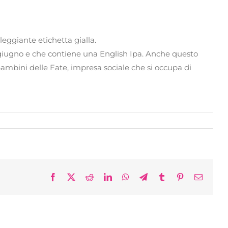
leggiante etichetta gialla.
 a giugno e che contiene una English Ipa. Anche questo
I Bambini delle Fate, impresa sociale che si occupa di
Facebook
X
Reddit
LinkedIn
WhatsApp
Telegram
Tumblr
Pinterest
Email