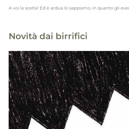
A voi la scelta! Ed è ardua lo sappiamo, in quanto gli ev
Novità dai birrifici