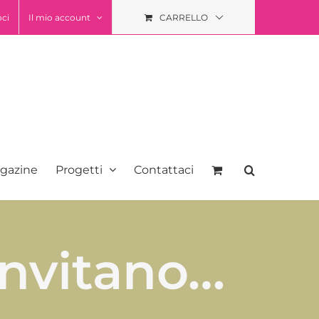
oci
Il mio account
CARRELLO
gazine
Progetti
Contattaci
invitano…