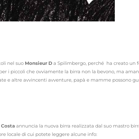
oli nel suo
Monsieur D
a Spilimbergo, perché ha creato un fo
per i piccoli che ovviamente la birra non la bevono, ma ama
i, fate e altre avvincenti avventure, papà e mamme possono gu
i Costa
annuncia la nuova birra realizzata dal suo mastro birra
re locale di cui potete leggere alcune info: