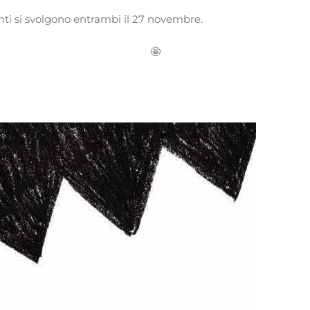
enti si svolgono entrambi il 27 novembre.
🤩