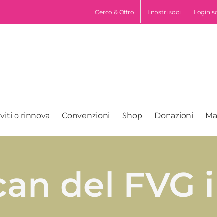
pp
Cerco & Offro
I nostri soci
Login s
iviti o rinnova
Convenzioni
Shop
Donazioni
Ma
can del FVG 