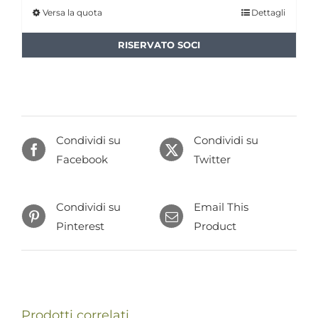
Versa la quota
Dettagli
Questo
da
prodotto
€50,00
ha
a
più
€100,00
varianti.
Le
opzioni
Condividi su
Condividi su
possono
Facebook
Twitter
essere
scelte
Condividi su
nella
Email This
Pinterest
pagina
Product
del
prodotto
Prodotti correlati