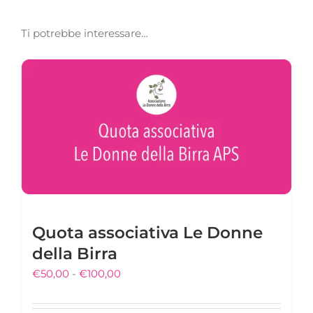
Ti potrebbe interessare…
Quota associativa Le Donne
della Birra
Fascia
€
50,00
-
€
100,00
di
prezzo: