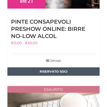
PINTE CONSAPEVOLI
PRESHOW ONLINE: BIRRE
NO-LOW ALCOL
Fascia
€
0,00
-
€
65,00
di
prezzo:
Dettagli
da
€0,00
a
€65,00
ESAURITO