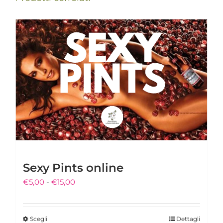
Sexy Pints online
Fascia
€
5,00
-
€
15,00
di
prezzo:
Scegli
Dettagli
Questo
da