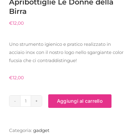
Apribottiglie Le Donne della
Birra
€
12,00
Uno strumento igienico e pratico realizzato in
acciaio inox con il nostro logo nello sgargiante color
fucsia che ci contraddistingue!
€
12,00
Aggiungi al carrello
Apribottiglie
Le
Donne
della
Categoria:
gadget