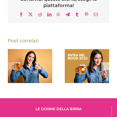
piattaforma!
Facebook
X
Reddit
LinkedIn
WhatsApp
Telegram
Tumblr
Pinterest
Email
Post correlati
Campagna
Rinnovo
associativa
cariche sociali
2025
2025-2027
LE DONNE DELLA BIRRA