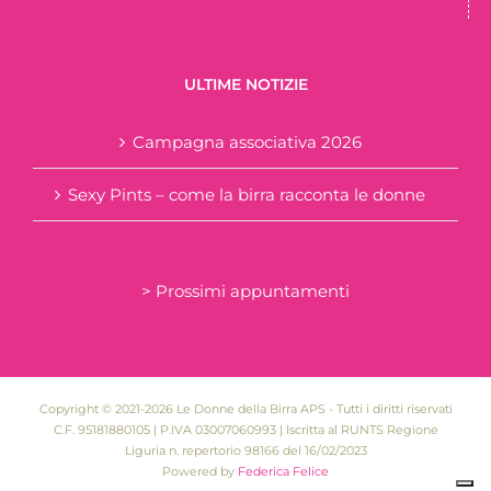
ULTIME NOTIZIE
Campagna associativa 2026
Sexy Pints – come la birra racconta le donne
> Prossimi appuntamenti
Copyright © 2021-2026 Le Donne della Birra APS - Tutti i diritti riservati
C.F. 95181880105 | P.IVA 03007060993 | Iscritta al RUNTS Regione
Liguria n. repertorio 98166 del 16/02/2023
Powered by
Federica Felice