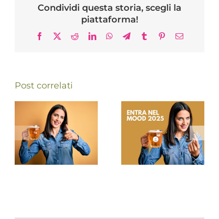
Condividi questa storia, scegli la
piattaforma!
Facebook
X
Reddit
LinkedIn
WhatsApp
Telegram
Tumblr
Pinterest
Email
Post correlati
Campagna
Rinnovo
associativa
cariche sociali
2025
2025-2027