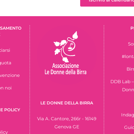
ERSAMENTO
P
E
So
iarsi
#lon
quota
Bir
nvenzione
DDB Lab –
on noi
Donne
LE DONNE DELLA BIRRA
E POLICY
Indag
Via A. Cantore, 266r - 16149
Genova GE
Guid
licy