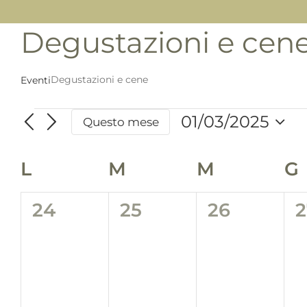
Degustazioni e cen
Degustazioni e cene
Eventi
Eventi
01/03/2025
Questo mese
Seleziona
la
Calendario
L
LUNEDÌ
M
MARTEDÌ
M
MERCOLE
G
data.
di
0
0
0
24
25
26
2
Eventi
eventi,
eventi,
eventi,
e