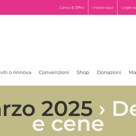
pp
Cerco & Offro
I nostri soci
Login s
iviti o rinnova
Convenzioni
Shop
Donazioni
Ma
arzo 2025
› D
e cene