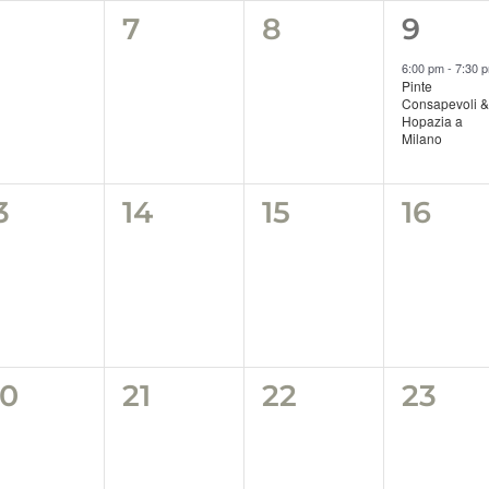
0
0
0
1
6
7
8
9
venti,
eventi,
eventi,
event
6:00 pm
-
7:30 
Pinte
Consapevoli &
Hopazia a
Milano
0
0
0
0
3
14
15
16
venti,
eventi,
eventi,
event
0
0
0
0
20
21
22
23
venti,
eventi,
eventi,
event