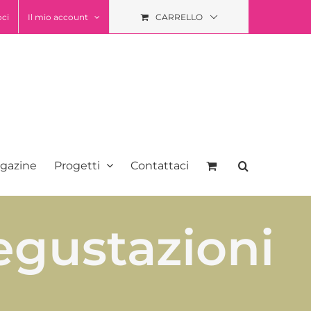
oci
Il mio account
CARRELLO
gazine
Progetti
Contattaci
egustazioni