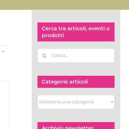
Cerca tra articoli, eventi o
prodotti
Evento
Cerca
ste
ese
Viste
per:
avigazione
Navigazione
ENICA
Categorie articoli
i,
Categorie
articoli
Archivio newsletter