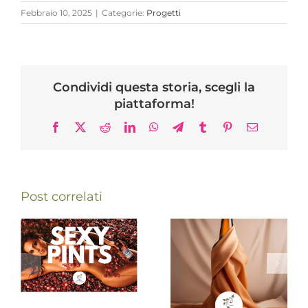
Febbraio 10, 2025
|
Categorie:
Progetti
Condividi questa storia, scegli la
piattaforma!
Facebook
X
Reddit
LinkedIn
WhatsApp
Telegram
Tumblr
Pinterest
Email
Post correlati
Womens
collaboration:
a
un regalo di
Natale