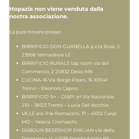
Hopazia non viene venduta dalla
nostra associazione.
La puoi trovare presso:
BIRRIFICIO DON GUANELLA p.zza Rosè, 3
23868 Valmadrera LC
BIRRIFICIO RURALE tap room via del
Commercio, 2 20832 Desio MB
CUCINA-16 Via Borgo Pisani, 16 101041
Torino – Eleonora Caprio
BIRRIFICIO %+ – DI&PI srl Via Nazionale,
210 – 38123 Trento – Lucia Del Vecchio
VA.LE snc P.le Ramazzini, 17 – 41012 Carpi
MO – Valeria Cremaschi
DABOUN BEERSHOP EMILIAN v.le della
Resistenza, 14 42018 Reggio Emilia RE