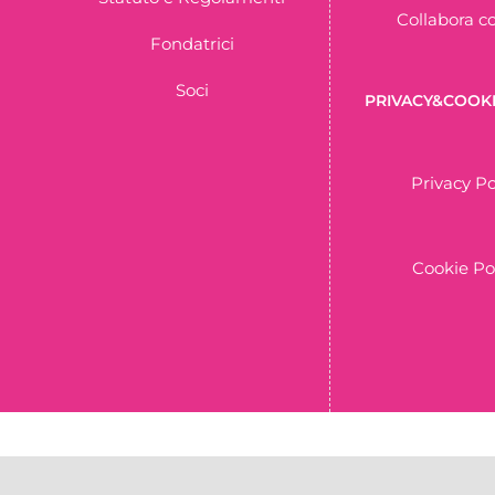
Collabora c
Fondatrici
Soci
PRIVACY&COOKI
Privacy Po
Cookie Po
C.F. 951818