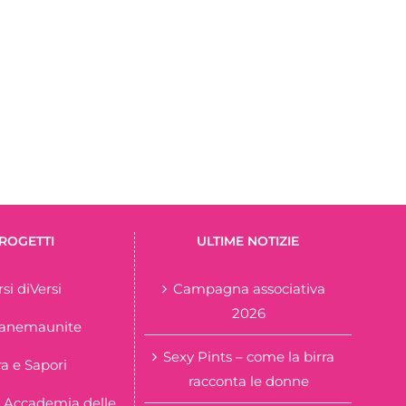
ROGETTI
ULTIME NOTIZIE
rsi diVersi
Campagna associativa
2026
tanemaunite
Sexy Pints – come la birra
ra e Sapori
racconta le donne
 Accademia delle