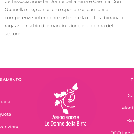
dell'associazione Le Donne della Birra e Cascina Don
Guanella che, con le loro esperienze, passioni e
competenze, intendono sostenere la cultura birraria, i
ragazzi a rischio di emarginazione e la donna del
settore.
ERSAMENTO
P
E
So
iarsi
#lon
quota
Bir
nvenzione
DDB Lab –