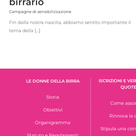
birrario
Campagne di sensibilizzazione
Fin dalla nostra nascita, abbiamo sentito importante il
tema della [...]
ISCRIZIONI E V
LE DONNE DELLA BIRRA
QUOT
Storia
Come assoc
Obiettivi
Rinnova la 
Organigramma
Stipula una co
Statuto e Regolamenti