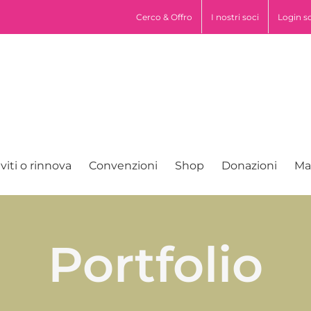
pp
Cerco & Offro
I nostri soci
Login s
iviti o rinnova
Convenzioni
Shop
Donazioni
Ma
Portfolio