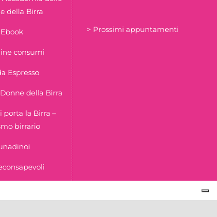
 della Birra
> Prossimi appuntamenti
Ebook
ine consumi
a Espresso
Donne della Birra
i porta la Birra –
smo birrario
unadinoi
econsapevoli
l 16/02/2023