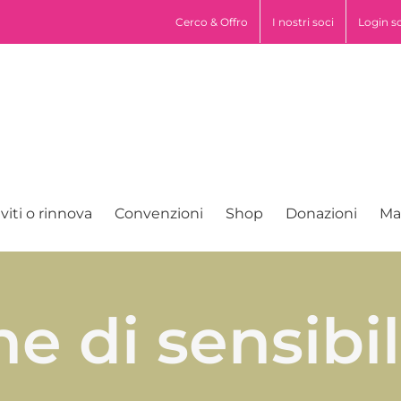
pp
Cerco & Offro
I nostri soci
Login s
iviti o rinnova
Convenzioni
Shop
Donazioni
Ma
 di sensibil