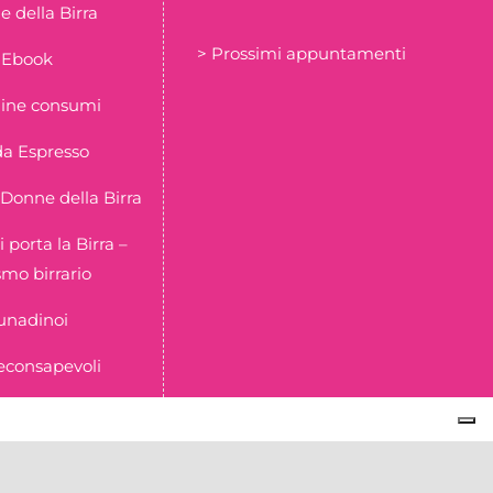
 della Birra
> Prossimi appuntamenti
Ebook
ine consumi
a Espresso
Donne della Birra
i porta la Birra –
smo birrario
unadinoi
econsapevoli
l 16/02/2023