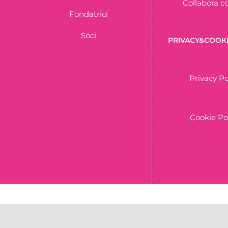
Collabora c
Fondatrici
Soci
PRIVACY&COOKI
Privacy Po
Cookie Po
C.F. 951818