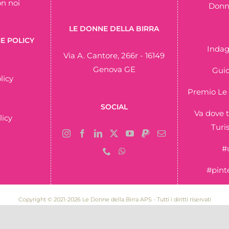
on noi
Donne
LE DONNE DELLA BIRRA
E POLICY
Indag
Via A. Cantore, 266r - 16149
Genova GE
Guid
licy
Premio Le 
SOCIAL
Va dove t
licy
Turi
#
#pint
Copyright © 2021-2026 Le Donne della Birra APS - Tutti i diritti riservati
80105 | P.IVA 03007060993 | Iscritta al RUNTS Regione Liguria n. repertorio 98166 de
Powered by
Federica Felice