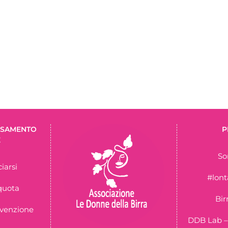
ERSAMENTO
P
E
So
iarsi
#lon
quota
Bir
nvenzione
DDB Lab –