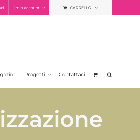
oci
Il mio account
CARRELLO
gazine
Progetti
Contattaci
izzazione