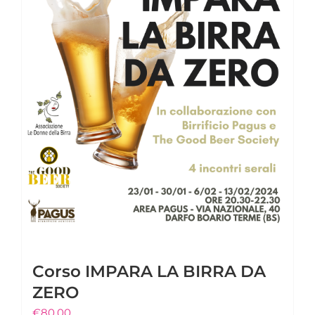
opzioni
possono
essere
scelte
nella
pagina
del
prodotto
Corso IMPARA LA BIRRA DA
ZERO
€
80,00