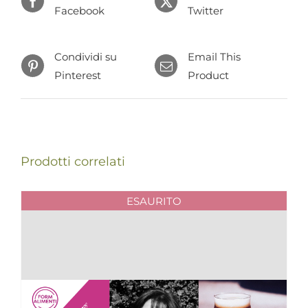
possono
Facebook
Twitter
essere
scelte
Condividi su
nella
Email This
Pinterest
pagina
Product
del
prodotto
Prodotti correlati
ESAURITO