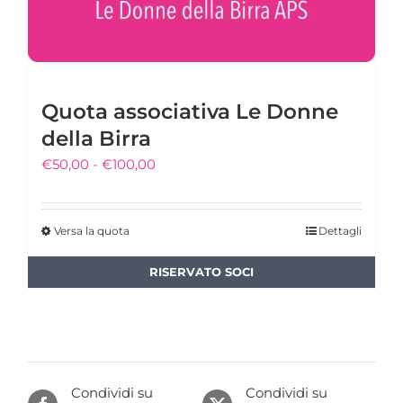
Quota associativa Le Donne
della Birra
Fascia
€
50,00
-
€
100,00
di
prezzo:
Versa la quota
Dettagli
Questo
da
prodotto
€50,00
ha
a
più
€100,00
varianti.
Le
opzioni
Condividi su
Condividi su