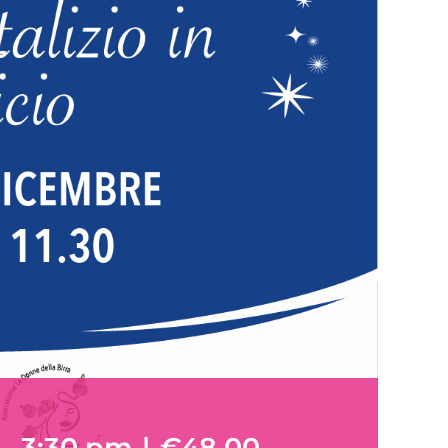
-
3:30 pm
|
€48.00