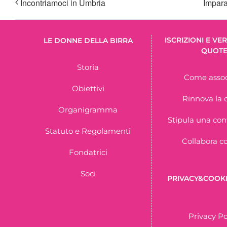
Incontriamoci in Umbria
Impara
ISCRIZIONI E V
LE DONNE DELLA BIRRA
QUOT
Storia
Come assoc
Obiettivi
Rinnova la 
Organigramma
Stipula una co
Statuto e Regolamenti
Collabora c
Fondatrici
Soci
PRIVACY&COOKI
Privacy Po