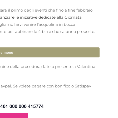
à il primo degli eventi che fino a fine febbraio
nziare le iniziative dedicate alla Giornata
ogliamo farvi venire l’acquolina in bocca
e per abbinare le 4 birre che saranno proposte.
e e menù
ermine della procedura) fatelo presente a Valentina
aypal. Se volete pagare con bonifico o Satispay
1401 000 000 415774