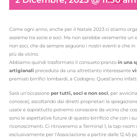
Come ogni anno, anche per il Natale 2023 ci stiamo org
assieme tra socie e soci. Ma non sarebbe veramente un e
non soci, che da sempre seguono i nostri eventi e che in 
più da vicino.
Abbiamo quindi trasformato il consueto pranzo
in una s
artigianali
preceduta da una altrettanto interessante
vi
premiati birrifici lombardi, a Codogno. Quest’anno infat
Sarà un’occasione
per tutti, soci e non soci
, per avvicin
conosce), ascoltando dai diretti proprietari la spiegazion
usate e soprattutto potremo conoscere da vicino che cosa a
sono le aspettative future di questo birrificio che con i suo
riconoscimenti. Ci ritroveremo a Terminal 1, la tap-room d
esclusivamente per l’Associazione a partire dalle 12.45