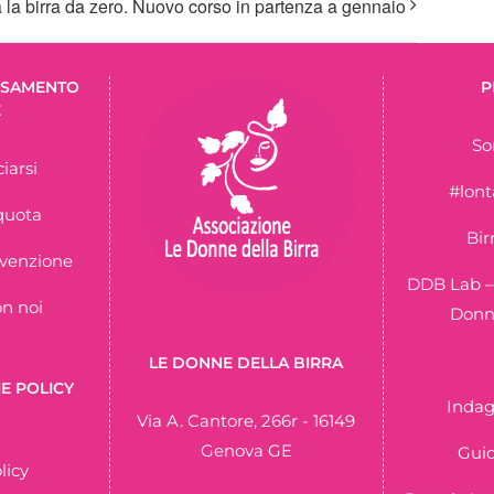
 la birra da zero. Nuovo corso in partenza a gennaio
ERSAMENTO
P
E
So
iarsi
#lon
quota
Bir
nvenzione
DDB Lab –
on noi
Donne
LE DONNE DELLA BIRRA
E POLICY
Indag
Via A. Cantore, 266r - 16149
Genova GE
Guid
licy