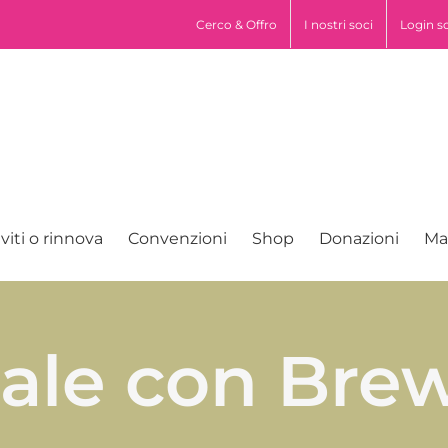
pp
Cerco & Offro
I nostri soci
Login s
iviti o rinnova
Convenzioni
Shop
Donazioni
Ma
ale con Brew