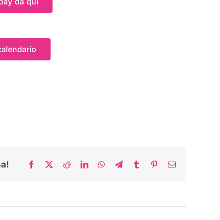
pay da qui
calendario
ma!
Facebook
X
Reddit
LinkedIn
WhatsApp
Telegram
Tumblr
Pinterest
Email