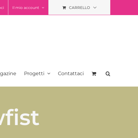
oci
Il mio account
CARRELLO
gazine
Progetti
Contattaci
fist