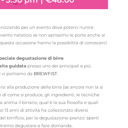
anizzando per un evento dove poterci riunire
vento natalizio se non aprissimo le porte anche ai
questa occasione hanno la possibilità di conoscerci
peciale degustazione di birre
sita guidata
presso uno dei principali e più
ti vi portiamo da
BREWFIST
.
arsi alla produzione della birra (se ancora non la si
e di come si produce, gli ingredienti, le tecniche
nima il birrario, qual è la sua filosofia e quali
i 13 anni di attività ha collezionato diversi
el birrificio, per la degustazione-pranzo: aperti
 potremo degustare e fare domande.