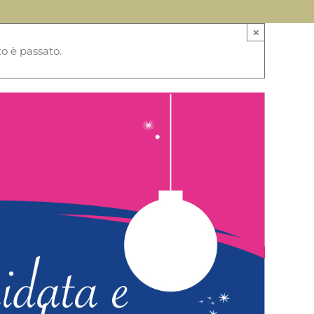
×
o è passato.