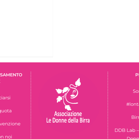
ERSAMENTO
P
E
So
iarsi
#lon
quota
Bir
nvenzione
DDB Lab –
on noi
Donne