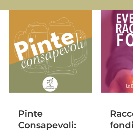
Raccolta fondi
#UNADINOI
Campagne di sensibilizzazione
Pinte
Racc
Consapevoli:
fond