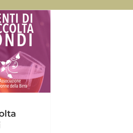
olta
i