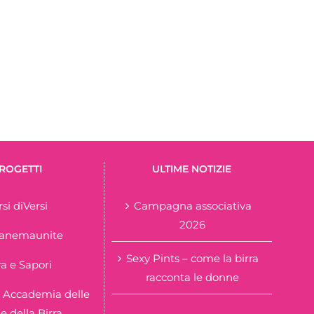
ROGETTI
ULTIME NOTIZIE
rsi diVersi
Campagna associativa
2026
tanemaunite
Sexy Pints – come la birra
ra e Sapori
racconta le donne
 Accademia delle
 della Birra