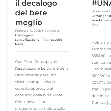
il decalogo
#UN
del bere
Novembre 8,
Campagne d
meglio
sensibilizzaz
fondi
Febbraio 10, 2025
|
Categorie:
Campagne di
sensibilizzazione
|
Tag:
raccolte
Abbiamo r
fondi
somma lor
5656,90 I 
Con Pinte Consapevoli
stati pari 
l'associazione Le Donne della
L'esito del
Birra intende dare una
31/12/2024 
visione complessiva sul
2097,72 Qu
corretto approccio al
stati in pa
consumo della birra Pinte
due inizia
Consapevoli è un
Genova [...
programma completo sulla