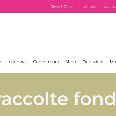
pp
Cerco & Offro
I nostri soci
Login s
iviti o rinnova
Convenzioni
Shop
Donazioni
Ma
raccolte fond