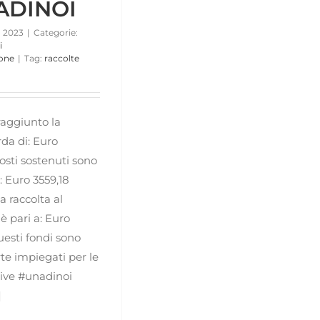
ADINOI
 2023
|
Categorie:
i
ione
|
Tag:
raccolte
aggiunto la
da di: Euro
costi sostenuti sono
a: Euro 3559,18
la raccolta al
è pari a: Euro
esti fondi sono
rte impiegati per le
tive #unadinoi
]