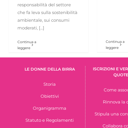
responsabilità del settore
che fa leva sulla sostenibilità
ambientale, sui consumi
moderati, [...]
Continua a
Continua a
leggere
leggere
ISCRIZIONI E V
LE DONNE DELLA BIRRA
QUOT
Storia
Come assoc
Obiettivi
Rinnova la 
Organigramma
Stipula una co
Statuto e Regolamenti
Collabora c