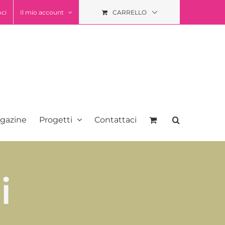
oci
Il mio account
CARRELLO
gazine
Progetti
Contattaci
i